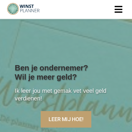
Ben je ondernemer?
Wil je meer geld?
Ik leer jou met gemak vet veel geld
verdienen!
LEER MIJ HOE!