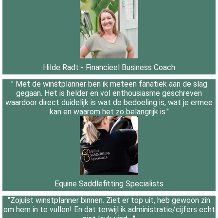
Hilde Radt - Financieel Business Coach
" Met de winstplanner ben ik meteen fanatiek aan de slag
gegaan. Het is helder en vol enthousiasme geschreven
waardoor direct duidelijk is wat de bedoeling is, wat je ermee
kan en waarom het zo belangrijk is."
Equine Saddlefitting Specialists
"Zojuist winstplanner binnen. Ziet er top uit, heb gewoon zin
om hem in te vullen! En dat terwijl ik administratie/cijfers echt