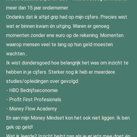
meer dan 15 jaar ondernemer.
Ondanks dat ik altijd grip had op mijn cijfers. Precies wist
wat er binnen kwam én uitging. Waren er genoeg
momenten zonder ene euro op de rekening. Momenten
waarop mensen veel te lang op hun geld moesten
wachten...
Ik wist dondersgoed hoe belangrijk het was om inzicht te
hebben in je cijfers. Sterker nog ik heb er meerdere
studies/opleidingen over gevolgd:
- HBO Bedrijfseconomie
- Profit First Profesionals
- Money Flow Academy
En aan mijn Money Mindset kon het ook niet liggen. Ik ben
gek op geld!
Wat ik leerde? Inzicht helpt pas als je er iets mee doet én