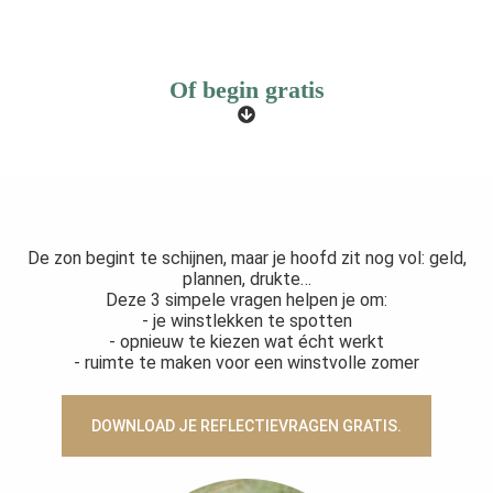
Of begin gratis
Voorjaarscheck: Waar laat jij nu winst liggen?
De zon begint te schijnen, maar je hoofd zit nog vol: geld,
plannen, drukte…
Deze 3 simpele vragen helpen je om:
- je winstlekken te spotten
- opnieuw te kiezen wat écht werkt
- ruimte te maken voor een winstvolle zomer
DOWNLOAD JE REFLECTIEVRAGEN GRATIS.