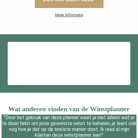
Meer informatie
198+
verkochte fysieke winstplanners
Wat anderen vinden van de Winstplanner
"Door het gebruik van deze planner weet je niet alleen wat je
te doen hebt om jouw gewenste winst te behalen, je leert ook
nog hoe je dat op de snelste manier doet. Ik raad al mijn
klanten deze winstplanner aan!"